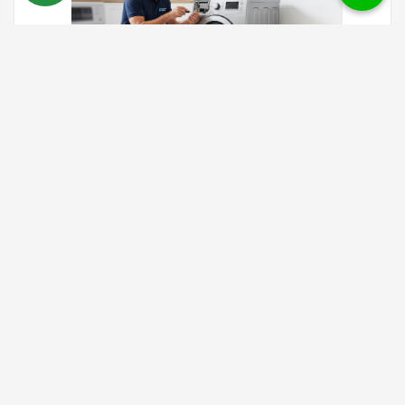
صيانة غسالات في الاقصر
يعد
مركز صيانة غسالات بالاقصر
مكانا مثاليا للحصول على خدمات الصيانة
الموثوقة والفعالة، حيث يوفر المركز حلا شاملا لجميع المشاكل التي قد
تواجه الغسالات، سواء كانت أعطال تقنية معقدة أو صيانة دورية للحفاظ
على أداء الجهاز في أفضل حالاته، وذلك بفضل فريق العمل المتخصص
والمدرب على أحدث تقنيات.
تقدم خدمة صيانة غسالات بالاقصر بدقة وسرعة لا مثيل لهما، لا عودة
للغسالة إلى حالتها المثالية فقط، بل تتميز الخدمات بالاستخدام المبتكر
لقطع الغيار الأصلية التي تضمن استدامة الأداء العالي والجودة على مدى
طويل الأمد.بالإضافة إلى ذلك، يوفر المركز ضمانا ذا سمعة طيبة على
خدماته، مما يعكس مدى الثقة والاحترافية التي يزخر بها.كما يولي المركز
اهتماما خاصا بالسرعة في التنفيذ، ويدرك الأهمية الكبيرة لجهاز الغسالة
في حياة الأسرة اليومية.