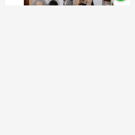
صيانة غسالات في الشرقية
يعد
مركز صيانة غسالات بالشرقية
مكانا مثاليا للحصول على خدمات
الصيانة الموثوقة والفعالة، حيث يوفر المركز حلا شاملا لجميع المشاكل
التي قد تواجه الغسالات، سواء كانت أعطال تقنية معقدة أو صيانة دورية
للحفاظ على أداء الجهاز في أفضل حالاته، وذلك بفضل فريق العمل
المتخصص والمدرب على أحدث تقنيات.
تقدم خدمة صيانة غسالات بالشرقية بدقة وسرعة لا مثيل لهما، لا عودة
للغسالة إلى حالتها المثالية فقط، بل تتميز الخدمات بالاستخدام المبتكر
لقطع الغيار الأصلية التي تضمن استدامة الأداء العالي والجودة على مدى
طويل الأمد.بالإضافة إلى ذلك، يوفر المركز ضمانا ذا سمعة طيبة على
خدماته، مما يعكس مدى الثقة والاحترافية التي يزخر بها.كما يولي المركز
اهتماما خاصا بالسرعة في التنفيذ، ويدرك الأهمية الكبيرة لجهاز الغسالة
في حياة الأسرة اليومية.
دائما يسعى لإكمال أعمال الصيانة في أسرع وقت ممكن، فإن مركز صيانة