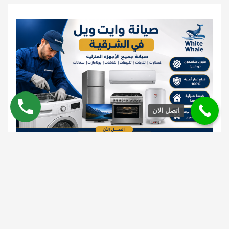
اتصل الان
يساعد
مركز صيانة وايت ويل في الشرقية من مركز الخدمة
العملاء في
الحفاظ على كفاءة أجهزة White Whale المنزلية من خلال توفير خدمات
صيانة سريعة ودقيقة لمختلف الأعطال.
يعتمد فريق الصيانة على خبرة فنية
وأدوات فحص حديثة تساعد في تحديد المشكلة بشكل صحيح
، مع استخدام
قطع غيار أصلية للحفاظ على أداء الأجهزة وتقليل احتمالية تكرار الأعطال.
كما يتم توفير خدمة منزلية داخل جميع مناطق الشرقية لتسهيل عملية
الصيانة وتوفير الوقت والمجهود على العملاء.