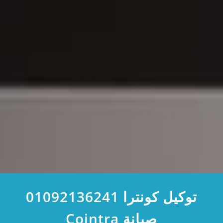
توكيل كونترا 01092136241
صيانة Cointra