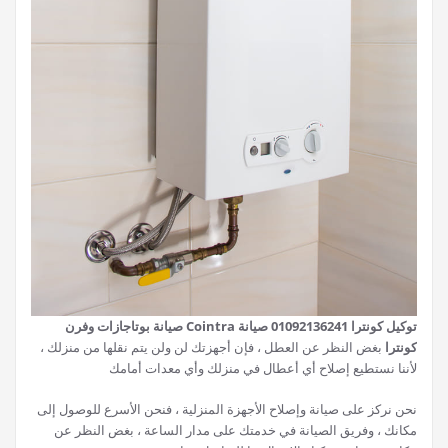
توكيل كونترا 01092136241 صيانة
Cointra صيانة بوتاجازات وفرن
كونترا
بغض النظر عن العطل ، فإن أجهزتك لن ولن يتم نقلها من منزلك ،
لأننا نستطيع إصلاح أي أعطال في منزلك وأي معدات أمامك
نحن نركز على صيانة وإصلاح الأجهزة المنزلية ، فنحن الأسرع للوصول إلى
مكانك ، وفريق الصيانة في خدمتك على مدار الساعة ، بغض النظر عن