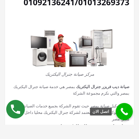
01092136241/01013269373
مركز صيانة جنرال اليكتريك
صيانة ديب فريزر جنرال اليكتريك
بمصر هي خدمة صيانة جنرال اليكتريك
بمصر والتي نكرم مجموعة الشركة
لتكون وكيل صيانة بمصر حيث تقوم الشركة بجميع خدمات الصيانة بمصر
اتصل الان
وتعمل كوكيل الصيانة المعتمد لشركة جنرال اليكتريك محليا داخل محافظة
مصر. مصر
صيانة اجهزة جنرال اليكتريك
01092136241/01013269373