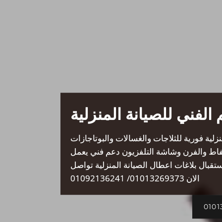
 الفني للصيانة المنزلية
زلية فورية للثلاجات والغسالات والبوتاجازات
فاط والفرن وشاشة التلفزيون دعم فني يعمل
ستقبال بلاغات اعطال الصيانة المنزلية تواصل
الان 01013269373/ 01092136241