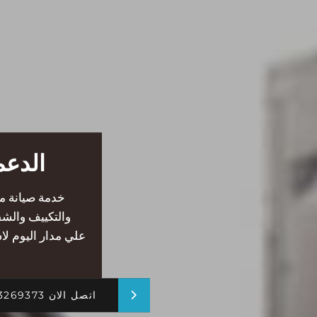
الدعم
خدمة صيانة من
والتكييف والش
علي مدار اليوم لا
اتصل الان 01013269373