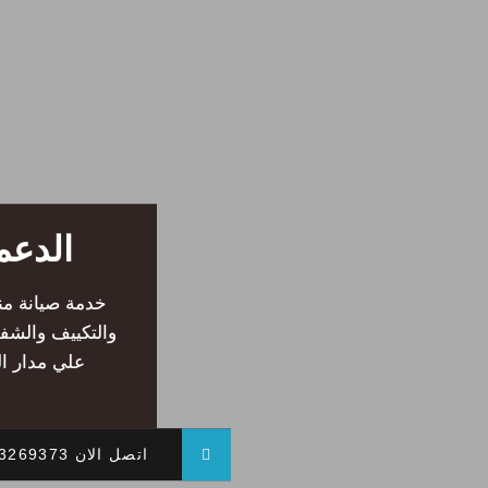
الدعم 
خدمة صيانة منز
والتكييف والشف
علي مدار ال
اتصل الان 01013269373