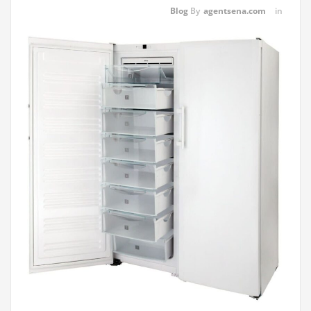
Blog
By
agentsena.com
in